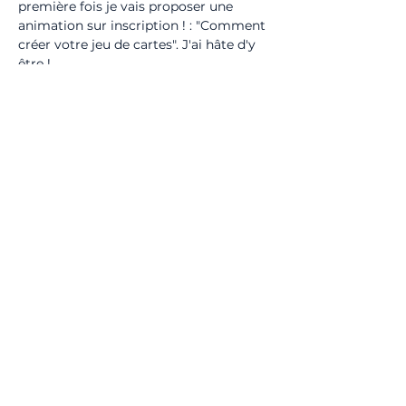
première fois je vais proposer une 
animation sur inscription ! : "Comment 
créer votre jeu de cartes". J'ai hâte d'y 
être !
Partager cet événement
Politique de confidentialité
© 2023 par FUNFOXGAMES à Agen
Contacts :
gamesfunfox@gmail.com