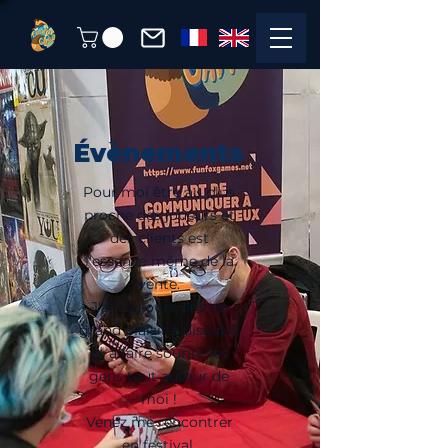
Évènements
Pour moi être au plus
proche des joueurs et
des clients est
l'essence même de la
vente.
J'ai toujours pris un
grand plaisir à discuter
et à faire sourire les
gens tout autour de
moi !
Venez me rencontrer
en festival.