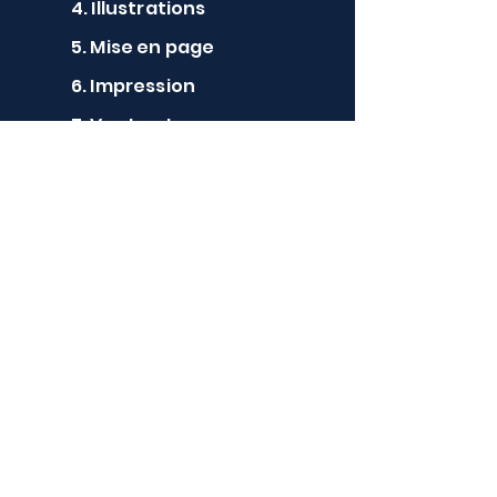
4. Illustrations
5. Mise en page
6. Impression
7. Vente et comm
En savoir plus
Mes Collaborateurs
Je crée des jeux pour eux !