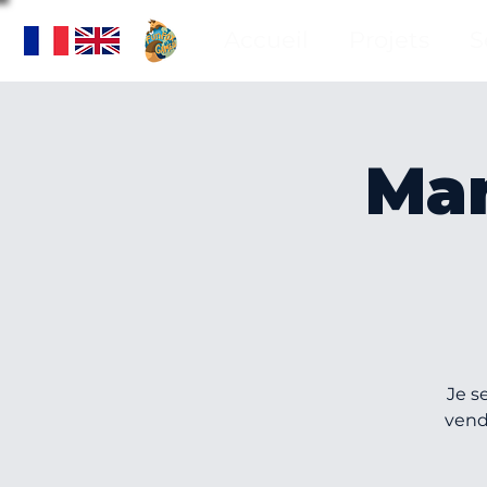
Accueil
Projets
S
Man
Je s
vend