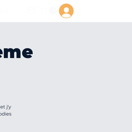
lus
Se connecter
ème
t j'y
odies