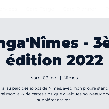
ervices
Card Forge
Card Planner
P
ga'Nîmes - 3
édition 2022
sam. 09 avr.
  |  
Nîmes
erai au parc des expos de Nîmes, avec mon propre stand e
rai mon jeux de cartes ainsi que quelques nouveaux go
supplémentaires !