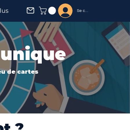
lus
Se connecter
 unique
eu de cartes
pt ?