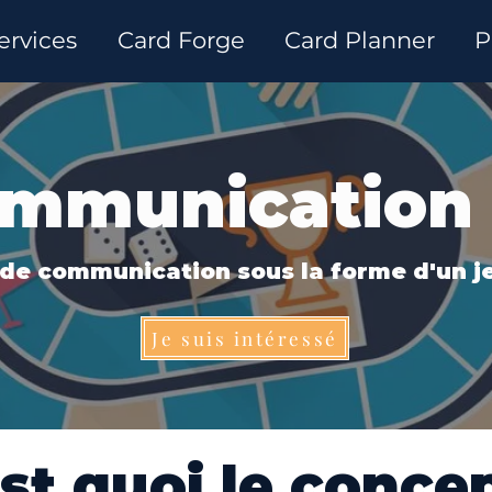
ervices
Card Forge
Card Planner
P
mmunication
de communication sous la forme d'un j
Je suis intéressé
st quoi le conce