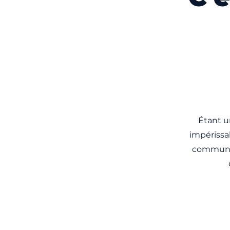
Étant u
impérissa
communiq