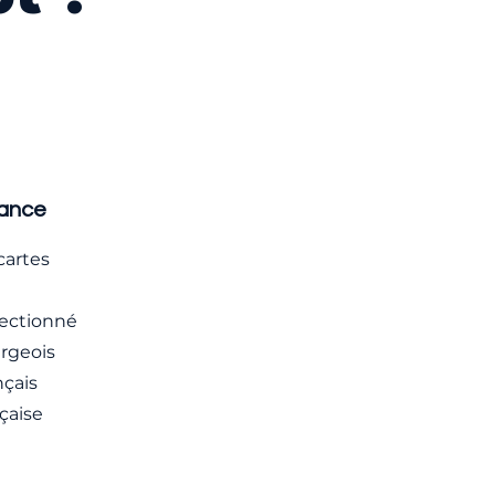
rance
cartes
électionné
rgeois
çais
çaise