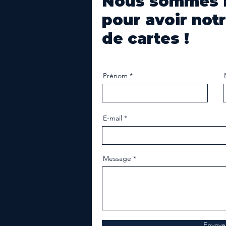
Nous sommes i
pour avoir not
de cartes !
Prénom
E-mail
Message
Envoye