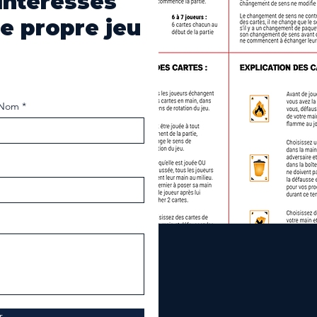
ntéressés
re propre jeu
Nom
r